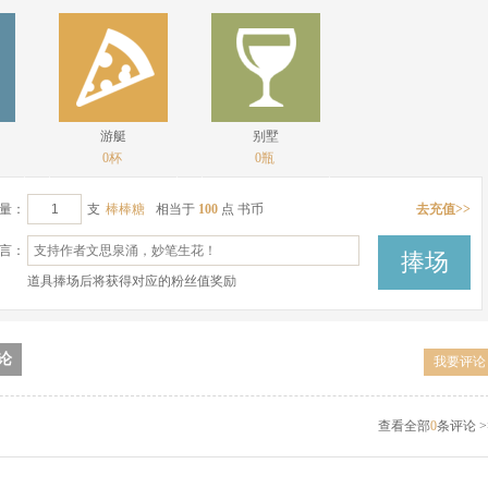
游艇
别墅
0杯
0瓶
量：
支
棒棒糖
相当于
100
点 书币
去充值>>
言：
道具捧场后将获得对应的粉丝值奖励
论
我要评论
查看全部
0
条评论 >