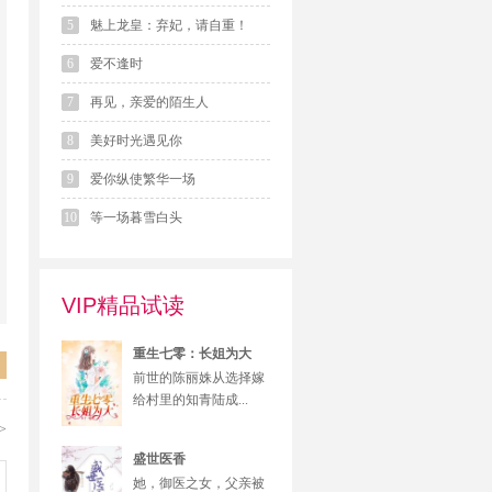
5
魅上龙皇：弃妃，请自重！
6
爱不逢时
7
再见，亲爱的陌生人
8
美好时光遇见你
9
爱你纵使繁华一场
10
等一场暮雪白头
VIP精品试读
重生七零：长姐为大
前世的陈丽姝从选择嫁
给村里的知青陆成...
>
盛世医香
她，御医之女，父亲被