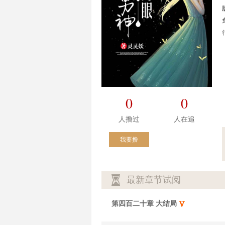
0
0
人撸过
人在追
我要撸
最新章节试阅
第四百二十章 大结局