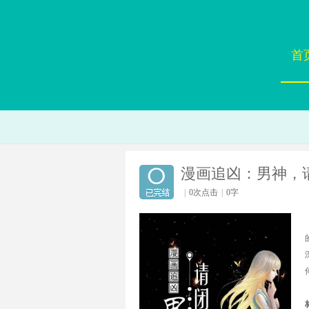
首
漫画追凶：男神，
|
0次点击
|
0字