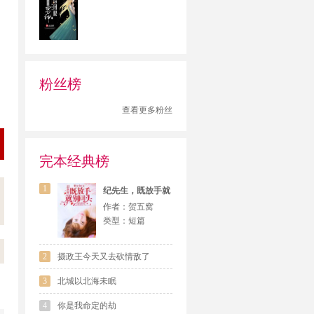
粉丝榜
查看更多粉丝
完本经典榜
1
纪先生，既放手就
别回头
作者：
贺五窝
类型：
短篇
2
摄政王今天又去砍情敌了
3
北城以北海未眠
4
你是我命定的劫