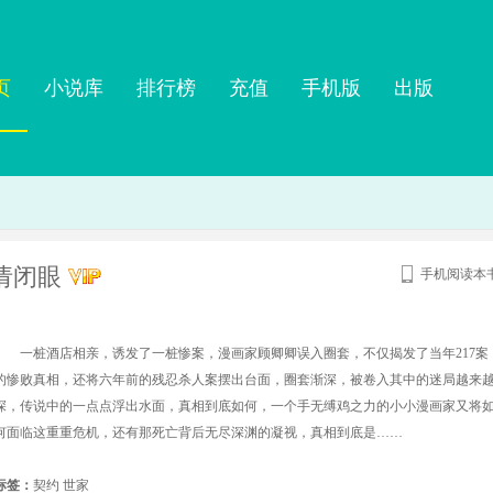
页
小说库
排行榜
充值
手机版
出版
请闭眼
手机阅读本
一桩酒店相亲，诱发了一桩惨案，漫画家顾卿卿误入圈套，不仅揭发了当年217案
的惨败真相，还将六年前的残忍杀人案摆出台面，圈套渐深，被卷入其中的迷局越来
深，传说中的一点点浮出水面，真相到底如何，一个手无缚鸡之力的小小漫画家又将
何面临这重重危机，还有那死亡背后无尽深渊的凝视，真相到底是……
标签：
契约
世家