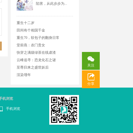
陷害，从此步步为...
重生十二岁
田间有个相国千金
重生70，软包子的翻身日常
堂前燕：农门贵女
快穿之满级绿茶在线虐渣
云峰追寻：恐龙化石之谜
关注
至尊归来之盛世妖后
渲染瑾年
分享
手机浏览
手机浏览