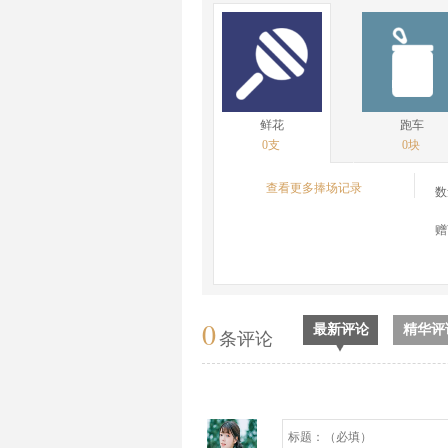
鲜花
跑车
0支
0块
查看更多捧场记录
数
赠
0
最新评论
精华评
条评论