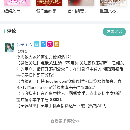
缠绵入骨，首
假千金她是真
首辅娇妻：我
重回八零，相
席老公别过分
大佬
家夫人会读心
亲当天抢婚最
野糙汉
评论
发表评论
公子无心
普
作
顶
精
1分钟前
今天教大家如何更方便的追书！
【微信关注】
点我关注
,追书不用愁!关注即送落初币！
已经关
注的用户，请打开落初公众号，在消息框中输入“
领取落初币
”
按提示操作即可领取！
【直接访问】
将"luochu.com"添加到手机浏览器收藏夹，直
接打开"luochu.com"并搜索本书书号"
83821
"
【百度搜索】
在百度中搜索：
落初文学
，点击落初中文的链
接并搜索本书书号"
83821
"
【安装APP】
安卓手机直接戳这里下载【落初APP】
查看更多评论>>