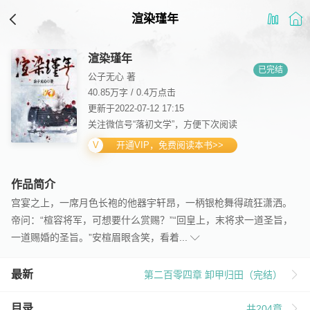
渲染瑾年
渲染瑾年
已完结
公子无心 著
40.85万字
/
0.4万点击
更新于2022-07-12 17:15
关注微信号“落初文学”，方便下次阅读
开通VIP，免费阅读本书>>
作品简介
宫宴之上，一席月色长袍的他器宇轩昂，一柄银枪舞得疏狂潇洒。
帝问：“楦容将军，可想要什么赏赐？”“回皇上，末将求一道圣旨，
一道赐婚的圣旨。”安楦眉眼含笑，看着...
最新
第二百零四章 卸甲归田（完结）
目录
共204章