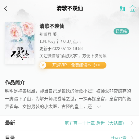
清歌不羡仙
清歌不羡仙
已完结
别澜月 著
134.76万字
/
0.3万点击
更新于2022-07-12 19:58
关注微信号“落初文学”，方便下次阅读
开通VIP，免费阅读本书>>
作品简介
明明是神兽凤凰，却当自己是雀妖的清歌小妞！被师父非常嫌弃的
一脚踢下了山，为解开师叔昏睡之谜，一探再探皇宫，皇宫内的诡
异雀鸟、女扮男装的小太医，古怪的皇上，还...
最新
第五百一十七章 后世（大结局）
目录
共507章