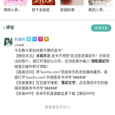
缠绵入骨，首
假千金她是真
首辅娇妻：我
重回八零，相
席老公别过分
大佬
家夫人会读心
亲当天抢婚最
野糙汉
评论
发表评论
别澜月
普
作
顶
精
1分钟前
今天教大家如何更方便的追书！
【微信关注】
点我关注
,追书不用愁!关注即送落初币！
已经关
注的用户，请打开落初公众号，在消息框中输入“
领取落初币
”
按提示操作即可领取！
【直接访问】
将"luochu.com"添加到手机浏览器收藏夹，直
接打开"luochu.com"并搜索本书书号"
162410
"
【百度搜索】
在百度中搜索：
落初文学
，点击落初中文的链
接并搜索本书书号"
162410
"
【安装APP】
安卓手机直接戳这里下载【落初APP】
查看更多评论>>