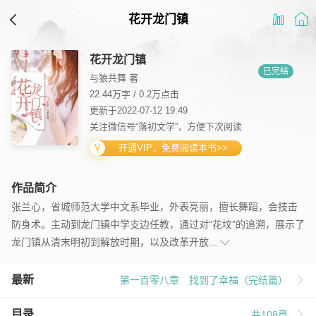
花开龙门镇
花开龙门镇
已完结
与狼共舞 著
22.44万字
/
0.2万点击
更新于2022-07-12 19:49
关注微信号“落初文学”，方便下次阅读
开通VIP，免费阅读本书>>
作品简介
张兰心，省城师范大学中文系毕业，外表亮丽，擅长舞蹈，会技击
防身术。主动到龙门镇中学支边任教，通过对“花坟”的追溯，展示了
龙门镇从清末明初到解放时期，以及改革开放...
最新
第一百零八章 找到了幸福（完结篇）
目录
共108章