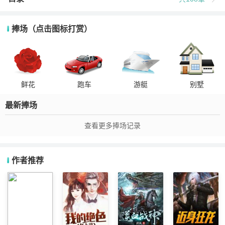
捧场（点击图标打赏）
鲜花
跑车
游艇
别墅
最新捧场
查看更多捧场记录
作者推荐