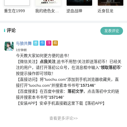
重生在1999
我的绝色女上
逆血战神
近身狂龙
司
评论
发表评论
与狼共舞
普
作
顶
精
1分钟前
今天教大家如何更方便的追书！
【微信关注】
点我关注
,追书不用愁!关注即送落初币！
已经关
注的用户，请打开落初公众号，在消息框中输入“
领取落初币
”
按提示操作即可领取！
【直接访问】
将"luochu.com"添加到手机浏览器收藏夹，直
接打开"luochu.com"并搜索本书书号"
157146
"
【百度搜索】
在百度中搜索：
落初文学
，点击落初中文的链
接并搜索本书书号"
157146
"
【安装APP】
安卓手机直接戳这里下载【落初APP】
查看更多评论>>