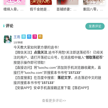
缠绵入骨，首
假千金她是真
首辅娇妻：我
重回八零，相
席老公别过分
大佬
家夫人会读心
亲当天抢婚最
野糙汉
评论
发表评论
王雨
普
作
顶
精
1分钟前
今天教大家如何更方便的追书！
【微信关注】
点我关注
,追书不用愁!关注即送落初币！
已经关
注的用户，请打开落初公众号，在消息框中输入“
领取落初币
”
按提示操作即可领取！
【直接访问】
将"luochu.com"添加到手机浏览器收藏夹，直
接打开"luochu.com"并搜索本书书号"
157133
"
【百度搜索】
在百度中搜索：
落初文学
，点击落初中文的链
接并搜索本书书号"
157133
"
【安装APP】
安卓手机直接戳这里下载【落初APP】
查看更多评论>>