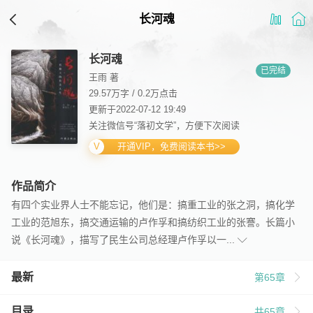
长河魂
长河魂
已完结
王雨 著
29.57万字
/
0.2万点击
更新于2022-07-12 19:49
关注微信号“落初文学”，方便下次阅读
开通VIP，免费阅读本书>>
作品简介
有四个实业界人士不能忘记，他们是：搞重工业的张之洞，搞化学
工业的范旭东，搞交通运输的卢作孚和搞纺织工业的张謇。长篇小
说《长河魂》，描写了民生公司总经理卢作孚以一...
最新
第65章
目录
共65章