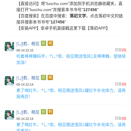
【直接访问】
将"luochu.com"添加到手机浏览器收藏夹，直
接打开"luochu.com"并搜索本书书号"
127456
"
【百度搜索】
在百度中搜索：
落初文学
，点击落初中文的链
接并搜索本书书号"
127456
"
【安装APP】
安卓手机直接戳这里下载【落初APP】
།乚༎若、相见
初
精
回复
(0)
05-14 22:15
咬着棒棒糖码字，?乚?若、相见赠送惜风1支棒棒糖，望继续
加油！
།乚༎若、相见
初
精
回复
(0)
05-14 22:14
累了喝红牛，?乚?若、相见赠送惜风1罐红牛补充体力，请再
接再厉！
།乚༎若、相见
初
精
回复
(0)
05-14 22:14
累了喝红牛，?乚?若、相见赠送惜风1罐红牛补充体力，请再
接再厉！