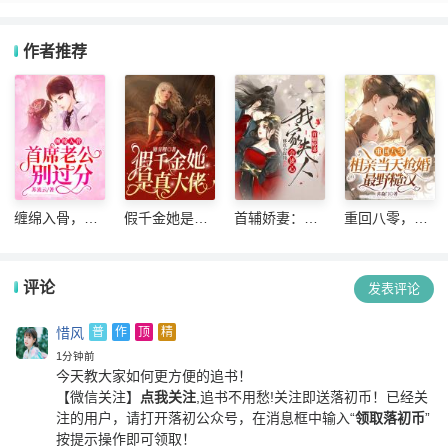
作者推荐
缠绵入骨，首
假千金她是真
首辅娇妻：我
重回八零，相
席老公别过分
大佬
家夫人会读心
亲当天抢婚最
野糙汉
评论
发表评论
惜风
普
作
顶
精
1分钟前
今天教大家如何更方便的追书！
【微信关注】
点我关注
,追书不用愁!关注即送落初币！
已经关
注的用户，请打开落初公众号，在消息框中输入“
领取落初币
”
按提示操作即可领取！