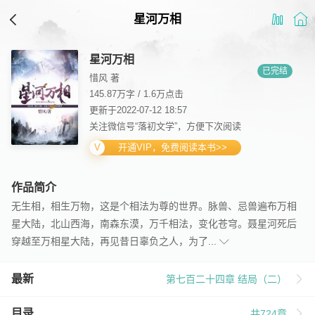
星河万相
星河万相
已完结
惜风 著
145.87万字
/
1.6万点击
更新于2022-07-12 18:57
关注微信号“落初文学”，方便下次阅读
开通VIP，免费阅读本书>>
作品简介
无生相，相生万物，这是个相法为尊的世界。脉兽、忌兽遍布万相
星大陆，北山西海，南森东漠，万千相法，变化苍穹。聂星河死后
穿越至万相星大陆，再见昔日辜负之人，为了...
最新
第七百二十四章 结局（二）
目录
共724章